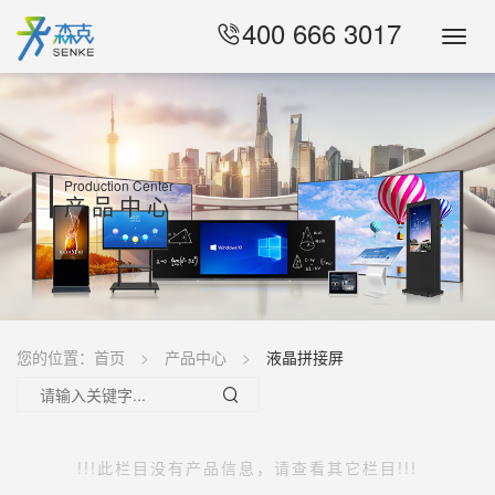
400 666 3017
Toggl
Navig
Production Center
产品中心
您的位置：
首页
产品中心
液晶拼接屏
!!!此栏目没有产品信息，请查看其它栏目!!!